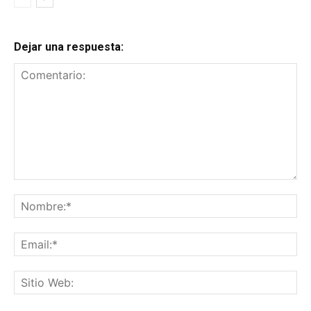
Dejar una respuesta:
Comentario:
No
Ema
Sit
We