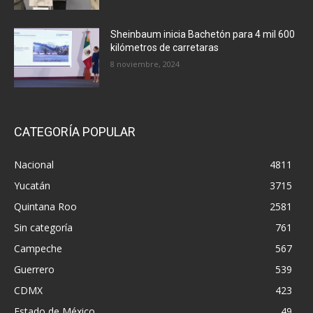
Sheinbaum inicia Bachetón para 4 mil 600
kilómetros de carretaras
8 noviembre, 2024
CATEGORÍA POPULAR
Nacional
4811
Yucatán
3715
Quintana Roo
2581
Sin categoría
761
Campeche
567
Guerrero
539
CDMX
423
Estado de México
49