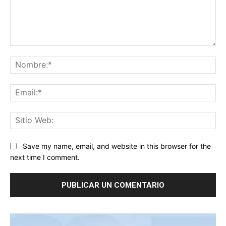
Comentario:
No
Ema
Sit
We
Save my name, email, and website in this browser for the
next time I comment.