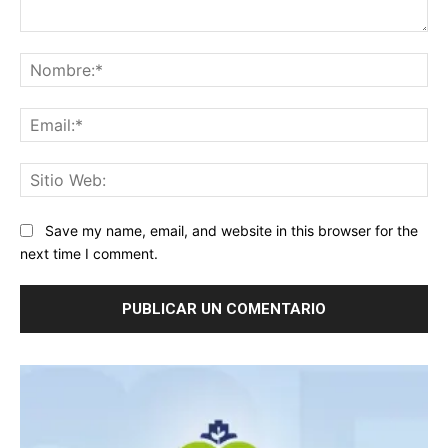
Comentario:
No
Ema
Sit
We
Save my name, email, and website in this browser for the
next time I comment.