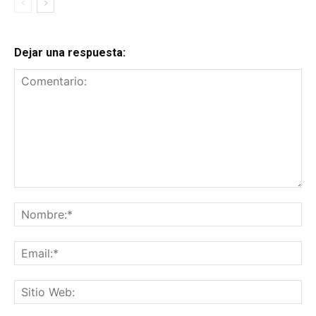
Dejar una respuesta:
Comentario:
No
Ema
Sit
We