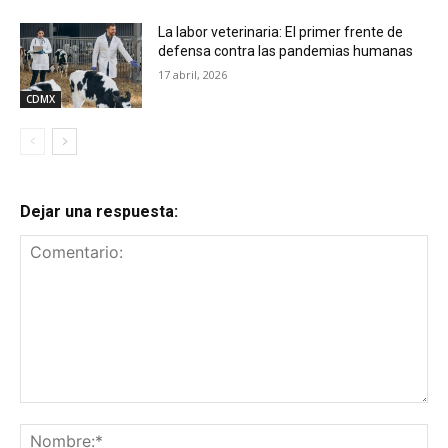
La labor veterinaria: El primer frente de
defensa contra las pandemias humanas
17 abril, 2026
CDMX
Dejar una respuesta:
Comentario:
No