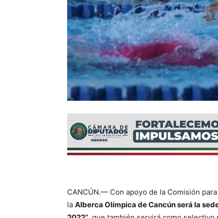
CANCÚN.— Con apoyo de la Comisión para l
la
Alberca Olímpica de Cancún será la sed
2022”
, que también servirá como selectiv