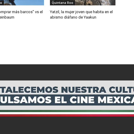
oo
Quintana Roo
mprar más barcos” vs el
Yatzil, la mujer joven que habita en el
heinbaum
abismo diáfano de Yaakun