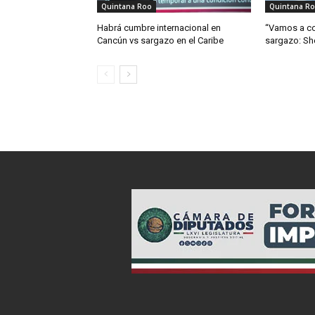
Quintana Roo
Quintana R
Habrá cumbre internacional en
“Vamos a co
Cancún vs sargazo en el Caribe
sargazo: S