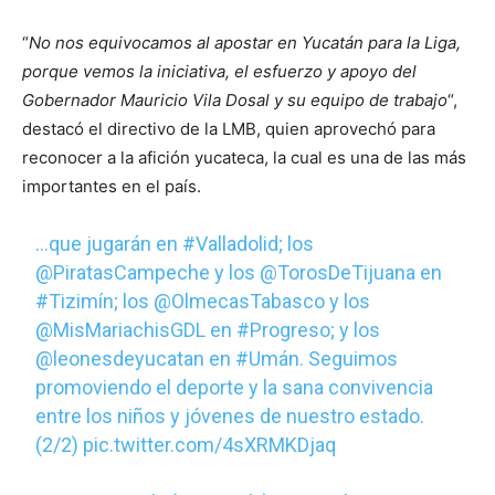
“
No nos equivocamos al apostar en Yucatán para la Liga,
porque vemos la iniciativa, el esfuerzo y apoyo del
Gobernador Mauricio Vila Dosal y su equipo de trabajo
“,
destacó el directivo de la LMB, quien aprovechó para
reconocer a la afición yucateca, la cual es una de las más
importantes en el país.
…que jugarán en
#Valladolid
; los
@PiratasCampeche
y los
@TorosDeTijuana
en
#Tizimín
; los
@OlmecasTabasco
y los
@MisMariachisGDL
en
#Progreso
; y los
@leonesdeyucatan
en
#Umán
. Seguimos
promoviendo el deporte y la sana convivencia
entre los niños y jóvenes de nuestro estado.
(2/2)
pic.twitter.com/4sXRMKDjaq