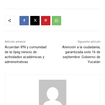
Artículo anterior
Siguiente artículo
Acuerdan IPN y comunidad
Atención a la ciudadanía,
de la Upiig reinicio de
garantizada este 16 de
actividades académicas y
septiembre: Gobierno de
administrativas
Yucatán