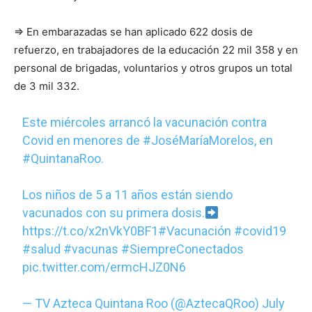
⇒ En embarazadas se han aplicado 622 dosis de
refuerzo, en trabajadores de la educación 22 mil 358 y en
personal de brigadas, voluntarios y otros grupos un total
de 3 mil 332.
Este miércoles arrancó la vacunación contra
Covid en menores de
#JoséMaríaMorelos
, en
#QuintanaRoo
.
Los niños de 5 a 11 años están siendo
vacunados con su primera dosis.
https://t.co/x2nVkY0BF1
#Vacunación
#covid19
#salud
#vacunas
#SiempreConectados
pic.twitter.com/ermcHJZ0N6
— TV Azteca Quintana Roo (@AztecaQRoo)
July