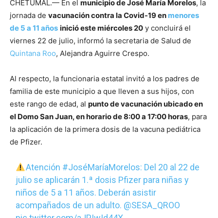
CHETUMAL.— En el
municipio de José María Morelos
, la
jornada de
vacunación contra la Covid-19 en
menores
de 5 a 11 años
inició este miércoles 20
y concluirá el
viernes 22 de julio, informó la secretaria de Salud de
Quintana Roo
, Alejandra Aguirre Crespo.
Al respecto, la funcionaria estatal invitó a los padres de
familia de este municipio a que lleven a sus hijos, con
este rango de edad, al
punto de vacunación ubicado en
el Domo San Juan, en horario de 8:00 a 17:00 horas
, para
la aplicación de la primera dosis de la vacuna pediátrica
de Pfizer.
Atención
#JoséMaríaMorelos
: Del 20 al 22 de
julio se aplicarán 1.ª dosis Pfizer para niñas y
niños de 5 a 11 años. Deberán asistir
acompañados de un adulto.
@SESA_QROO
pic.twitter.com/aJPIwId44X