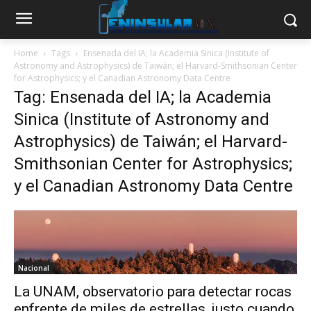
Home
Tags
Ensenada del IA; la Academia Sinica (Institute of
Astronomy and Astrophysics) de Taiwán; el Harvard-Smithsonian Center
for Astrophysics; y el Canadian Astronomy Data Centre
Tag: Ensenada del IA; la Academia
Sinica (Institute of Astronomy and
Astrophysics) de Taiwán; el Harvard-
Smithsonian Center for Astrophysics;
y el Canadian Astronomy Data Centre
Nacional
La UNAM, observatorio para detectar rocas
enfrente de miles de estrellas, justo cuando