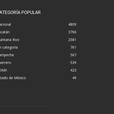
ATEGORÍA POPULAR
acional
4809
ucatán
3706
uintana Roo
2581
n categoría
761
ampeche
567
uerrero
539
DMX
423
stado de México
49