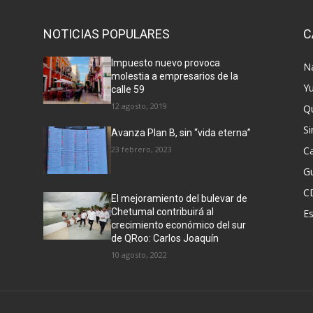
NOTICIAS POPULARES
C
Impuesto nuevo provoca
N
molestia a empresarios de la
Y
calle 59
12 agosto, 2019
Q
Si
Avanza Plan B, sin “vida eterna”
23 febrero, 2023
C
G
C
El mejoramiento del bulevar de
Chetumal contribuirá al
E
crecimiento económico del sur
de QRoo: Carlos Joaquín
10 agosto, 2022