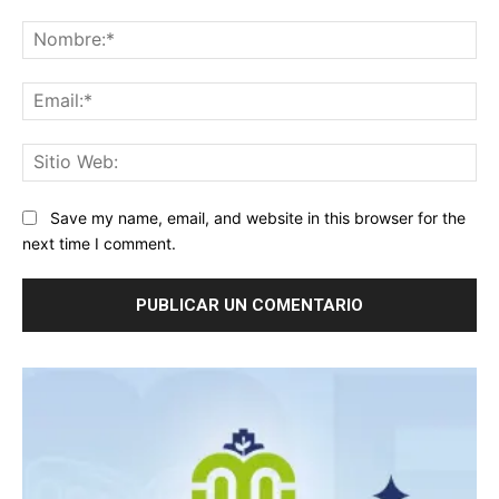
Comentario:
No
Ema
Sit
We
Save my name, email, and website in this browser for the
next time I comment.