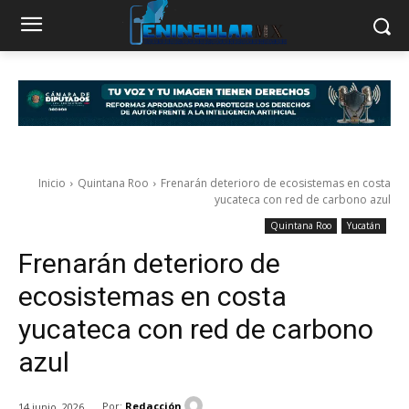
Inicio
Quintana Roo
Frenarán deterioro de ecosistemas en costa
yucateca con red de carbono azul
Quintana Roo
Yucatán
Frenarán deterioro de
ecosistemas en costa
yucateca con red de carbono
azul
Por:
Redacción
14 junio, 2026