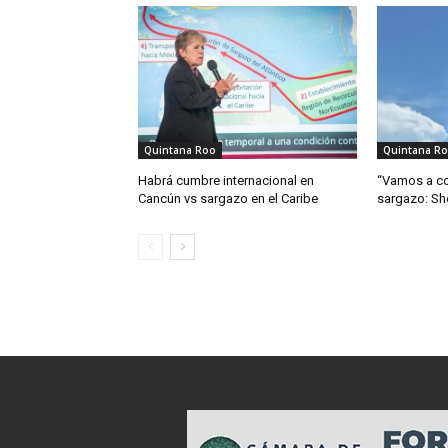
Quintana Roo
Quintana R
Habrá cumbre internacional en
“Vamos a co
Cancún vs sargazo en el Caribe
sargazo: S