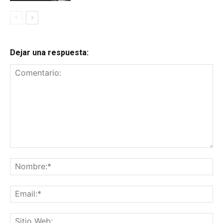
Dejar una respuesta:
Comentario:
No
Ema
Sit