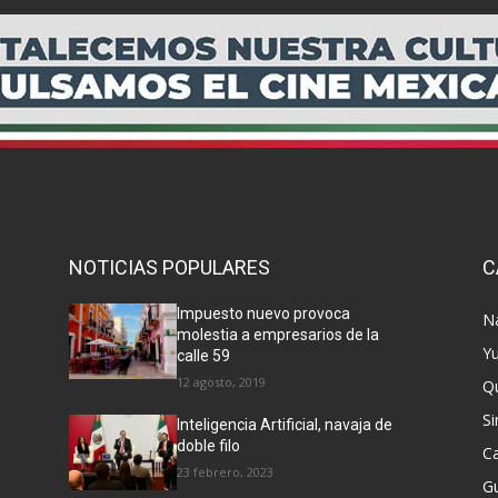
NOTICIAS POPULARES
C
Impuesto nuevo provoca
N
molestia a empresarios de la
Y
calle 59
12 agosto, 2019
Q
Si
Inteligencia Artificial, navaja de
doble filo
C
23 febrero, 2023
G