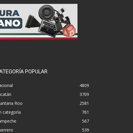
ATEGORÍA POPULAR
acional
4809
ucatán
3709
uintana Roo
2581
n categoría
761
ampeche
567
uerrero
539