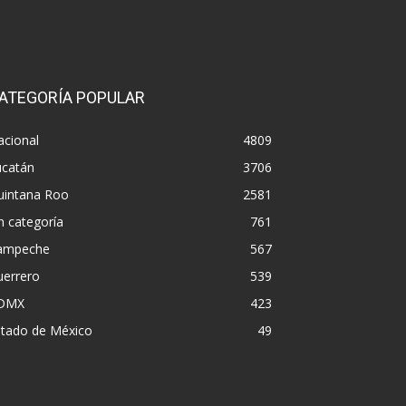
ATEGORÍA POPULAR
acional
4809
ucatán
3706
uintana Roo
2581
n categoría
761
ampeche
567
uerrero
539
DMX
423
stado de México
49