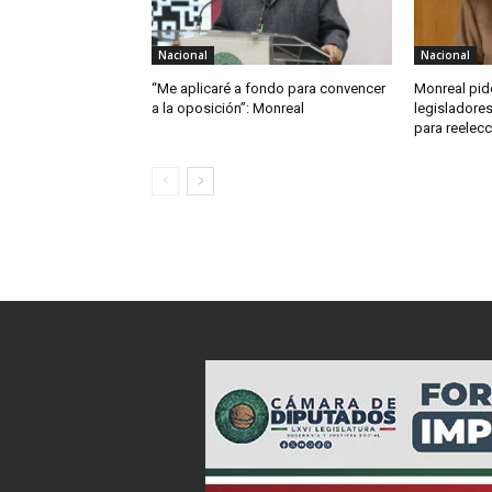
Nacional
Nacional
“Me aplicaré a fondo para convencer
Monreal pid
a la oposición”: Monreal
legisladore
para reelecc