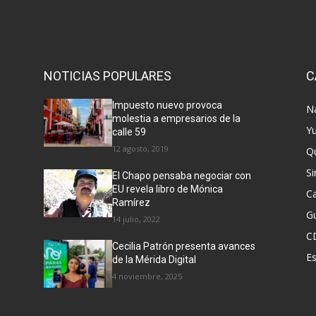
NOTICIAS POPULARES
C
Impuesto nuevo provoca
N
molestia a empresarios de la
Y
calle 59
12 agosto, 2019
Q
Si
El Chapo pensaba negociar con
EU revela libro de Mónica
C
Ramírez
G
14 julio, 2022
C
Cecilia Patrón presenta avances
E
de la Mérida Digital
4 noviembre, 2025