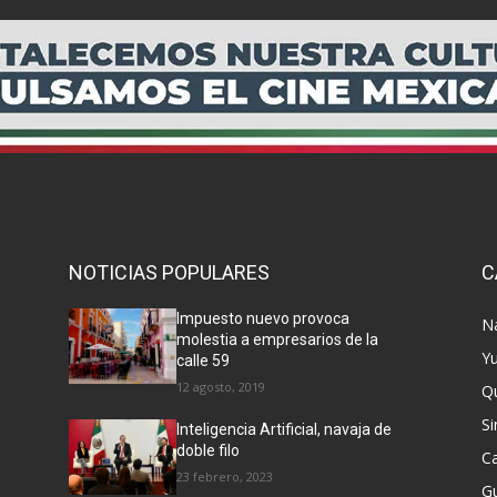
NOTICIAS POPULARES
C
Impuesto nuevo provoca
N
molestia a empresarios de la
Y
calle 59
12 agosto, 2019
Q
Si
Inteligencia Artificial, navaja de
doble filo
C
23 febrero, 2023
G