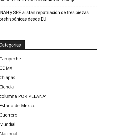
INAH y SRE alistan repatriación de tres piezas
prehispánicas desde EU
Categorías
Campeche
CDMX
Chiapas
Ciencia
columna POR PELANA’
Estado de México
Guerrero
Mundial
Nacional